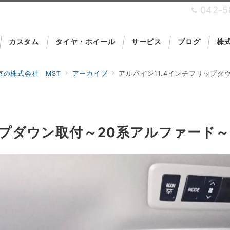
042-5
カスタム
タイヤ・ホイール
サービス
ブログ
株式
の株式会社 MST
アーカイブ
アルパイン11.4インチフリップダ
を運営しており
ップダウン取付～20系アルファード～
Car Security Pro Shop