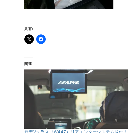
共有:
関連
新型Vクラス（W447）リアエンターシステム取付！