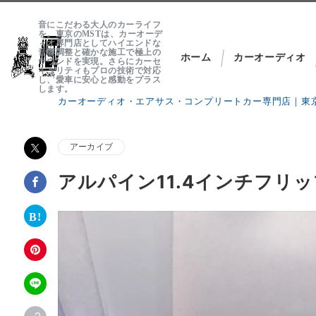
音にこだわる大人のカーライフ
を。東京のMSTは、カーオーデ
ィオ専門店としてハイエンドな
音響調整と確かな施工で極上の
ホーム
カーオーディオ
サウンドを実現。さらにカーセ
キュリティもプロの技術で対応
し、愛車に安心と感動をプラス
します。
カーオーディオ・エアサス・コンプリートカー専門店｜東京
About MST
アーカイブ
では、各セクション毎に専門ブランドを立ち上げプロショップ
アルパイン11.4インチフリ
MST Customs