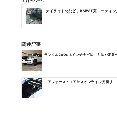
前のページ
投
デイライト化など、BMW F系コーディ
稿
ナ
ビ
ゲ
関連記事
ー
ランクル200の8インチナビは、もはや定番
シ
ョ
ン
エアフォース・エアサスオンライン見積り