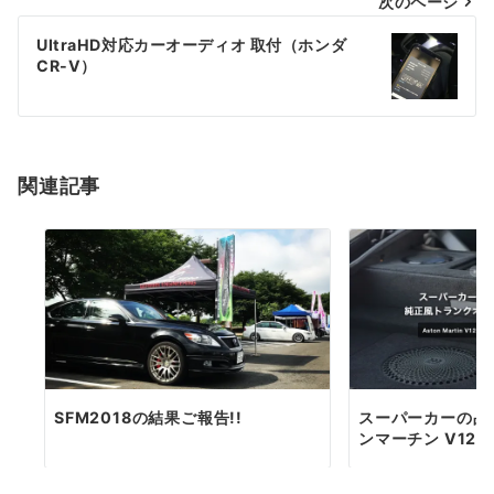
次のページ
ビ
ゲ
UltraHD対応カーオーディオ 取付（ホンダ
CR-V）
ー
シ
ョ
関連記事
ン
SFM2018の結果ご報告!!
スーパーカーの品
ンマーチン V12 Va