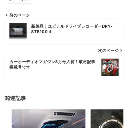
前のページ
投
新製品｜ユピテルドライブレコーダーDRY-
稿
ST5100ｄ
ナ
次のページ
ビ
ゲ
カーオーディオマガジン3月号入荷！取材記事
掲載号です
ー
シ
ョ
関連記事
ン