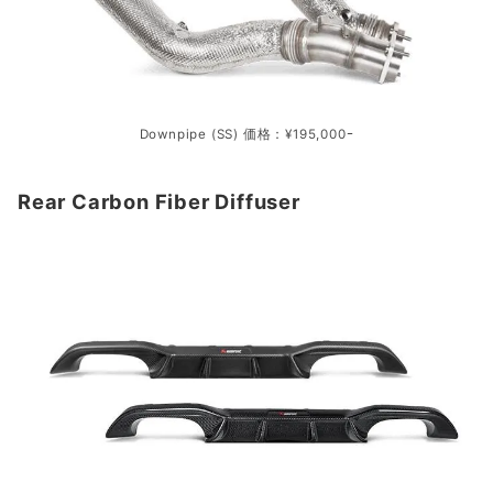
Downpipe (SS) 価格：¥195,000ｰ
Rear Carbon Fiber Diffuser