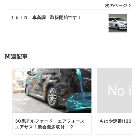
投
次のページ
稿
ＴＥＩＮ 車高調 取扱開始です！
ナ
ビ
ゲ
ー
関連記事
シ
ョ
ン
30系アルファード エアフォース
もはや定番!!20
エアサス！業会最多取付！？