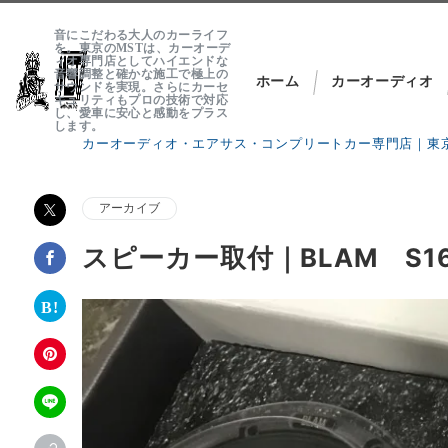
音にこだわる大人のカーライフ
を。東京のMSTは、カーオーデ
ィオ専門店としてハイエンドな
音響調整と確かな施工で極上の
ホーム
カーオーディオ
サウンドを実現。さらにカーセ
キュリティもプロの技術で対応
し、愛車に安心と感動をプラス
します。
カーオーディオ・エアサス・コンプリートカー専門店｜東京
About MST
アーカイブ
では、各セクション毎に専門ブランドを立ち上げプロショップ
スピーカー取付｜BLAM S16
MST Customs