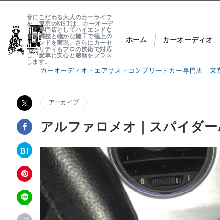
音にこだわる大人のカーライフ
を。東京のMSTは、カーオーデ
ィオ専門店としてハイエンドな
音響調整と確かな施工で極上の
ホーム
カーオーディオ
サウンドを実現。さらにカーセ
キュリティもプロの技術で対応
し、愛車に安心と感動をプラス
します。
カーオーディオ・エアサス・コンプリートカー専門店｜東京
About MST
アーカイブ
では、各セクション毎に専門ブランドを立ち上げプロショップ
アルファロメオ｜スパイダーApp
MST Customs