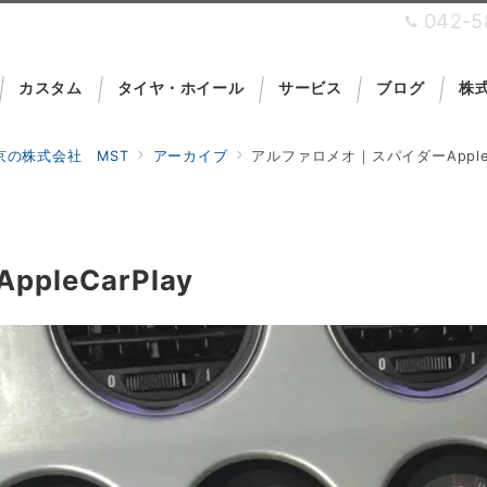
042-5
カスタム
タイヤ・ホイール
サービス
ブログ
株式
の株式会社 MST
アーカイブ
アルファロメオ｜スパイダーAppleCa
を運営しており
leCarPlay
Car Security Pro Shop