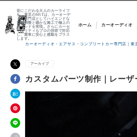
音にこだわる大人のカーライフ
を。東京のMSTは、カーオーデ
ィオ専門店としてハイエンドな
音響調整と確かな施工で極上の
ホーム
カーオーディオ
サウンドを実現。さらにカーセ
キュリティもプロの技術で対応
し、愛車に安心と感動をプラス
します。
カーオーディオ・エアサス・コンプリートカー専門店｜東京
About MST
アーカイブ
では、各セクション毎に専門ブランドを立ち上げプロショップ
カスタムパーツ制作｜レーザ
MST Customs