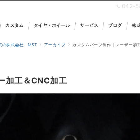
042-5
カスタム
タイヤ・ホイール
サービス
ブログ
株式
の株式会社 MST
アーカイブ
カスタムパーツ制作｜レーザー加工
を運営しており
ー加工＆CNC加工
Car Security Pro Shop