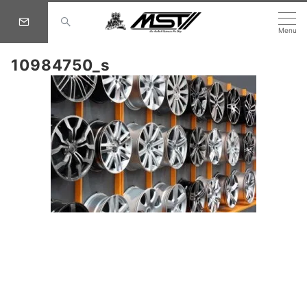
Menu
10984750_s