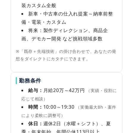
装カスタム全般
新車・中古車の仕入れ提案～納車前整
備・電装・カスタム
将来：製作ディレクション、商品企
画、デモカー開発 など挑戦領域多数
※「既存＋先端技術」の掛け合わせで、あなたの発
想をダイレクトにカタチにできます。
勤務条件
給与：
月給20万～42万円
（実績・役割に
応じて相談）
時間：
10:00～19:30
（実働最大8h・案件
により柔軟に調整可）
休日：
週休2日（水曜＋シフト）、夏
季・年末年始、年間公休113日以上