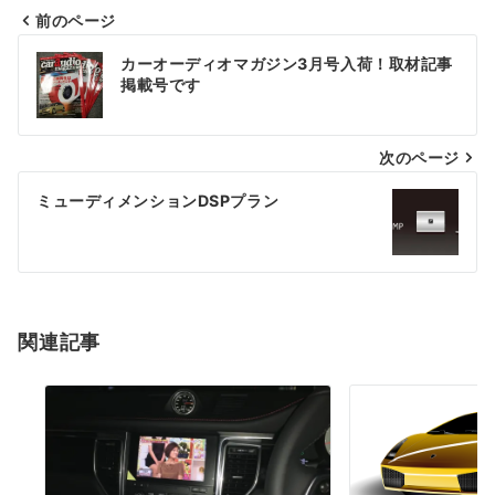
前のページ
投
カーオーディオマガジン3月号入荷！取材記事
稿
掲載号です
ナ
次のページ
ビ
ゲ
ミューディメンションDSPプラン
ー
シ
ョ
関連記事
ン