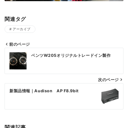
関連タグ
アーカイブ
前のページ
投
ベンツW205オリジナルトレードイン製作
稿
ナ
次のページ
ビ
ゲ
新製品情報｜Audison AP F8.9bit
ー
シ
ョ
関連記事