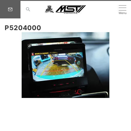
Menu
P5204000