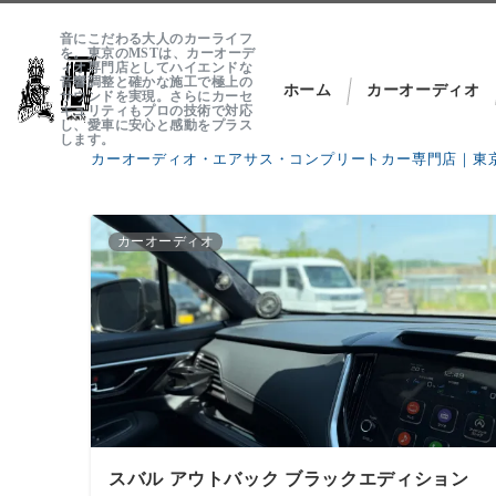
音にこだわる大人のカーライフ
を。東京のMSTは、カーオーデ
ィオ専門店としてハイエンドな
音響調整と確かな施工で極上の
ホーム
カーオーディオ
サウンドを実現。さらにカーセ
キュリティもプロの技術で対応
し、愛車に安心と感動をプラス
します。
カーオーディオ・エアサス・コンプリートカー専門店｜東京
About MST
カーオーディオ
では、各セクション毎に専門ブランドを立ち上げプロショップ
MST Customs
スバル アウトバック ブラックエディション