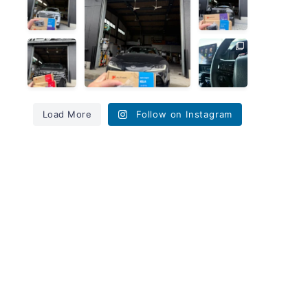
ーザー300
セキュリティをインストー
ス GX550
...
へのカーセ
ルさせていただきまし
が入庫で
キュリティ
た。
...
す！✨
...
施工が完了
しました！
💪
新型40アル
ランクル70
...
ファードの
のナビ取り
ご入庫で
付け作業を
す！✨
行いまし
た！🚗
大切な愛車
を盗難から
大画面ナビ
守るため、
で視認性も
Load More
Follow on Instagram
AUTHOR
...
バッチ
リ。
...