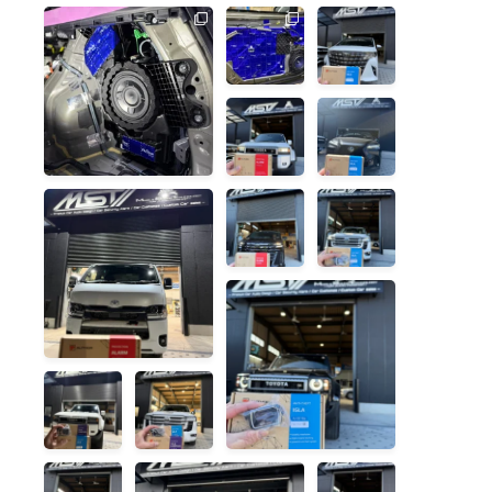
決まりま
計を。
す。
...
空間を犠牲にせず、音楽の
前席だけで
新型アルフ
...
土台を静かに整える。
なく、すべ
ァードのご
...
ての席で音
入庫で
楽の質感を
す。
...
共有すると
いうこと。
...
話題の新型
レクサスRX
車、ランド
へのカーセ
クルーザー
キュリティ
250がご入
施工をご依
庫です！✨
頼いただき
...
ました！✨
...
本日は9型ハイエースのご
新型40ヴェ
ランドクル
入庫です！
ルファイア
ーザー
が入庫しま
300、ご入
今回は人気のカーセキュリ
した！✨
庫いただき
ティ、AUTHOR
...
...
ました！✨
...
話題の新型車、ランドクル
ーザー250がご入庫です！
✨
...
話題の新型
ランドクル
ランドクル
ーザー300
ーザー
へのセキュ
250、ご入
リティイン
庫いただき
ストール、
ました！
お任せいた
✨
...
だきまし
ランドクル
トヨタ 90スープラへカー
新型レクサ
た！💪