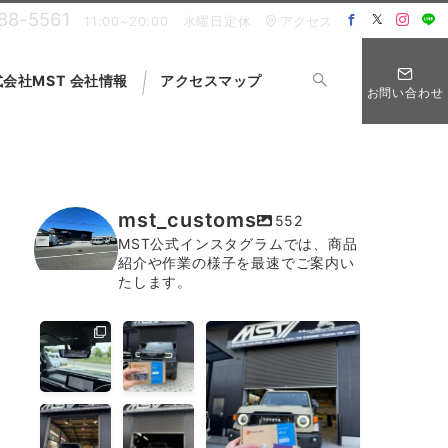
88-5561
11:00~20:00 水曜日定休
アクセス
会社MST 会社情報
アクセスマップ
お問い合わせ
mst_customs
552
MST公式インスタグラムでは、商品
紹介や作業の様子を最速でご案内い
たします。
あらゆるク
見えない防
システムの組み合わせで、
ルマに、最
御こそ、本
守りの層を深くする。
適な答えを
当の安心感
...
導き出す。
に繋がりま
...
す。
ランドクル
注目される
普段の使い
ーザー
...
車だからこ
勝手を一切
そ、安心感
変えること