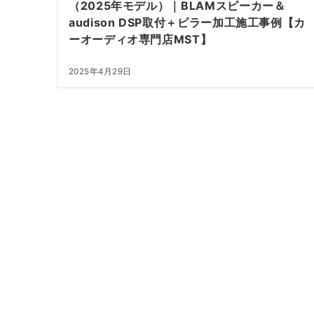
（2025年モデル）｜BLAMスピーカー＆
カスタマイズプロショップ
audison DSP取付＋ピラー加工施工事例【カ
ーオーディオ専門店MST】
2025年4月29日
エアサス、ホイールをはじめ様々なカスタマイズを行う
プロショップブランド
オー
オンライン見積り
その場で概算金額がわかります。