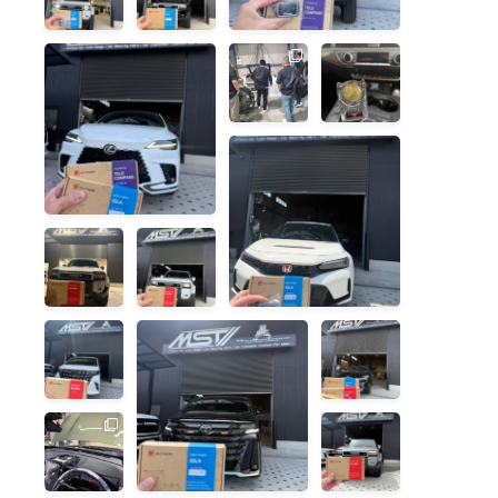
は深く静か
なく、確実
に。
な安心感
...
を。
...
クルマ本来の快適さを損な
本場のメー
私たちが追
わずに、見えない防御を。
カーも注目
求する空間
する、一台
表現が、評
レクサス
...
ごとの設計
価をいただ
思想。
きました。
先日、アメ
先日開催さ
安心感は、二重、三重の
リカのカー
れた「OAC
「見えない備え」から生ま
オーディオ
SOUND
...
れる。
メーカー
...
ホンダ
...
クルマの価
新しいクル
値を静かに
マとの時間
守る、とい
を、確かな
う考え方。
安心感と共
に。
納車された
...
ばかりの、
見えない防
クルマ本来の使い勝手を損
使い勝手は
ランドクル
御と、確か
なわない、静かな防御を。
そのまま
ーザー
な警告。そ
...
に、防御力
250。
...
の両立を一
を静かに引
台ごとに設
き上げる。
計します。
...
...
フロントス
注目される
テージの表
一台だから
現力は、ダ
こそ、スマ
ッシュボー
ートなセキ
ドの設計で
ュリティ設