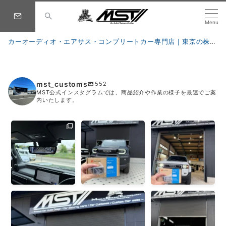
Menu
カーオーディオ・エアサス・コンプリートカー専門店｜東京の株式会社 MST
mst_customs
552
MST公式インスタグラムでは、商品紹介や作業の様子を最速でご案
内いたします。
あらゆるクルマに、
見えない防御こそ、
注目される車だから
最適な答えを導き出
本当の安心感に繋が
こそ、安心感は深く
す。
ります。
静かに。
...
...
ランドクルーザー
...
システムの組み合わせで、守りの層を深くす
普段の使い勝手を一
る。
切変えることなく、
...
確実な安心感を。
...